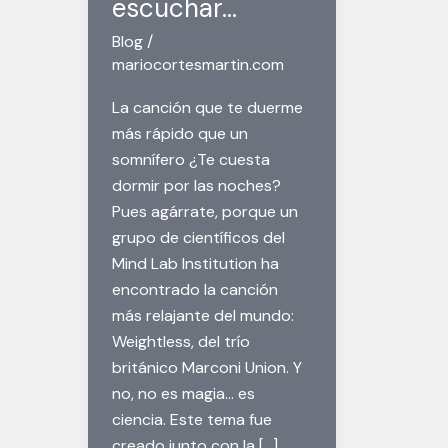
escuchar…
Blog
/
mariocortesmartin.com
La canción que te duerme
más rápido que un
somnífero ¿Te cuesta
dormir por las noches?
Pues agárrate, porque un
grupo de científicos del
Mind Lab Institution ha
encontrado la canción
más relajante del mundo:
Weightless, del trío
británico Marconi Union. Y
no, no es magia… es
ciencia. Este tema fue
creado junto con la […]