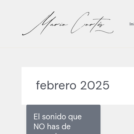
Ir
al
contenido
In
febrero 2025
El sonido que
NO has de