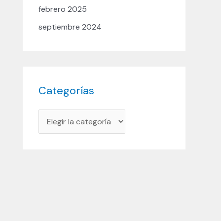
febrero 2025
septiembre 2024
Categorías
C
a
t
e
g
o
r